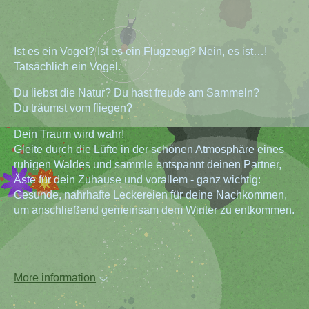
Ist es ein Vogel? Ist es ein Flugzeug? Nein, es ist…!
Tatsächlich ein Vogel.
Du liebst die Natur? Du hast freude am Sammeln?
Du träumst vom fliegen?
Dein Traum wird wahr!
Gleite durch die Lüfte in der schönen Atmosphäre eines
ruhigen Waldes und sammle entspannt deinen Partner,
Äste für dein Zuhause und vorallem - ganz wichtig:
Gesunde, nahrhafte Leckereien für deine Nachkommen,
um anschließend gemeinsam dem Winter zu entkommen.
More information