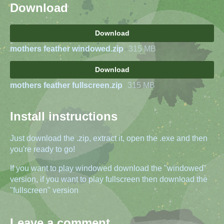
Download
Download
mothers feather windowed.zip
315 MB
Download
mothers feather fullscreen.zip
315 MB
Install instructions
Just download the .zip, extract it, open the .exe and then
you're ready to go!
If you want to play windowed download the "windowed"
version, if you want to play fullscreen then download the
"fullscreen" version
Leave a comment